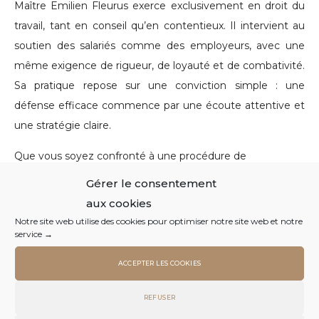
Maître Emilien Fleurus exerce exclusivement en droit du
travail, tant en conseil qu’en contentieux. Il intervient au
soutien des salariés comme des employeurs, avec une
même exigence de rigueur, de loyauté et de combativité.
Sa pratique repose sur une conviction simple : une
défense efficace commence par une écoute attentive et
une stratégie claire.
Que vous soyez confronté à une procédure de
licenciement, à des heures supplémentaires non
Gérer le consentement
rémunérées, ou que vous souhaitiez sécuriser une
aux cookies
procédure disciplinaire, mettre en œuvre une rupture
Notre site web utilise des cookies pour optimiser notre site web et notre
service →
conventionnelle ou rédiger des contrats de travail
conformes et adaptés à vos besoins, Maître Fleurus
ACCEPTER LES COOKIES
s’engage à vous défendre, vous protéger. Maître Fleurus
intervient quotidiennement devant le Conseil de
REFUSER
prud’hommes, la Cour d’appel, ainsi que devant