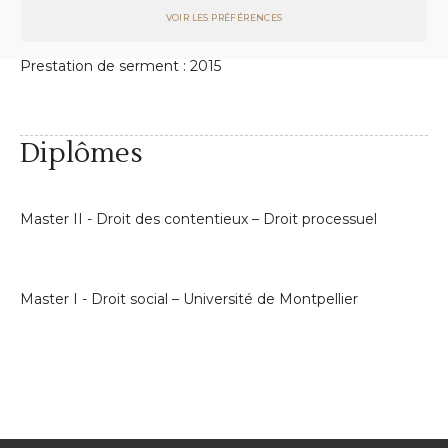
VOIR LES PRÉFÉRENCES
l’ensemble des juridictions sociales.
Prestation de serment : 2015
Diplômes
Master II - Droit des contentieux – Droit processuel
Master I - Droit social – Université de Montpellier